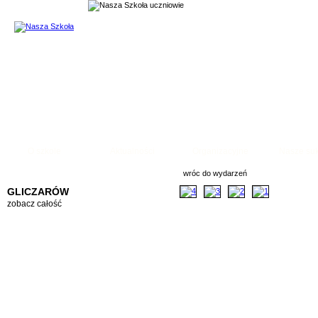
Temat: Foto galeria
O szkole
Aktualności
Organizacyjne
Nasze su
wróc do wydarzeń
GLICZARÓW
zobacz całość