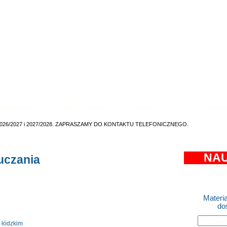
oły Podstawowej FO „Nasza Szkoła”
Organizacyjne
Nasze sukcesy
Foto galeria
Dziennik ww
2026/2027 i 2027/2028. ZAPRASZAMY DO KONTAKTU TELEFONICZNEGO.
NAU
uczania
Materia
do
 łódzkim