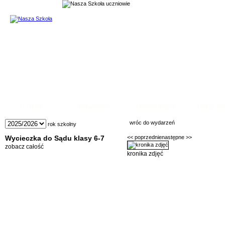
Temat: Foto galeria
O szkole
Aktualności
Organizacyjne
Nasze su
wróc do wydarzeń
rok szkolny
Wycieczka do Sądu klasy 6-7
<< poprzednie
następne >>
zobacz całość
kronika zdjęć