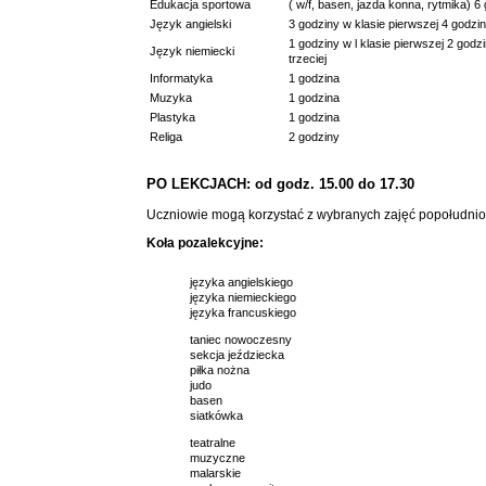
Edukacja sportowa
( w/f, basen, jazda konna, rytmika) 6
Język angielski
3 godziny w klasie pierwszej 4 godzin
1 godziny w l klasie pierwszej 2 godzi
Język niemiecki
trzeciej
Informatyka
1 godzina
Muzyka
1 godzina
Plastyka
1 godzina
Religa
2 godziny
PO LEKCJACH: od godz. 15.00 do 17.30
Uczniowie mogą korzystać z wybranych zajęć popołudni
Koła pozalekcyjne:
języka angielskiego
języka niemieckiego
języka francuskiego
taniec nowoczesny
sekcja jeździecka
piłka nożna
judo
basen
siatkówka
teatralne
muzyczne
malarskie