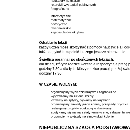
nauka gry na gitarze
retoryki i wystąpień publicznych
fotograficzne
informatyczne
matematyczne
historyczne
dziennikarskie
zajęcia dla dyslektyków
Odrabianie lekcji
każdy uczeń może skorzystać z pomocy nauczyciela i odr
także dopytać i uzupełnić to czego jeszcze nie rozumie
Świetlica poranna i po skończonych lekcjach.
dla dzieci, których rodzice wcześnie rozpoczynają pracę
godziny 7.30 a dla tych, którzy rodzice pracują dłużej św
godziny 17.30.
W CZASIE WOLNYM:
organizujemy wycieczki krajowe i zagraniczne
wyjeżdżamy na zielone szkoły
jeździmy na spływy, pływamy na kajakach
organizujemy zawody jazdy konnej, przejazdy bryczką
realizujemy projekty edukacyjne i konkursy
spotykamy się na warsztaty tematyczne, zabawy, turnieje
proponujemy wyjazdy na zimowiska i kolonie
NIEPUBLICZNA SZKOŁA PODSTAWOWA