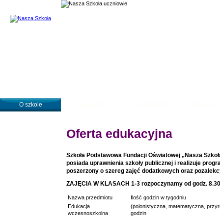
Temat: Rekrutacja
O szkole
Aktualności
Organizacyjne
Nasze su
Oferta edukacyjna
Szkoła Podstawowa Fundacji Oświatowej „Nasza Szkoł
posiada uprawnienia szkoły publicznej i realizuje pro
poszerzony o szereg zajęć dodatkowych oraz pozalekc
ZAJĘCIA W KLASACH 1-3 rozpoczynamy od godz. 8.30 i
Nazwa przedmiotu
Ilość godzin w tygodniu
Edukacja
(polonistyczna, matematyczna, przyr
wczesnoszkolna
godzin