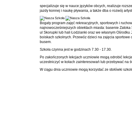
specjalizuje się w nauce języków obcych, realizuje rozs
jazdy konnej i naukę pływania, a także dba o rozwój arty
Bogaty program zajęć rekreacyjnych, sportowych i ruchow
najnowocześniejszych obiektach miasta: basenie Zatoka
ul Skorupki lub hali Łodzianki oraz we własnym Ośrodk
boiskach szkolnych. Przewóz dzieci na zajęcia sportow
busem.
Szkoła czynna jest w godzinach 7.30 - 17.30.
Po zakończonych lekcjach uczniowie mogą odrobić lekcje
uczestniczyć w kołach zainteresowań lub przebywać na św
W ciągu dnia uczniowie mogą korzystać ze stołówki szkol